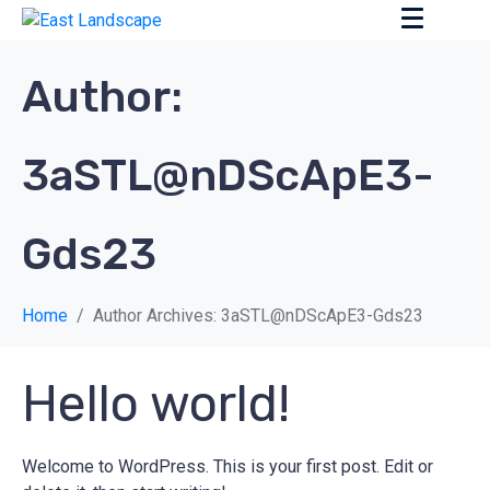
Author:
3aSTL@nDScApE3-
Gds23
Home
Author Archives: 3aSTL@nDScApE3-Gds23
Hello world!
Welcome to WordPress. This is your first post. Edit or